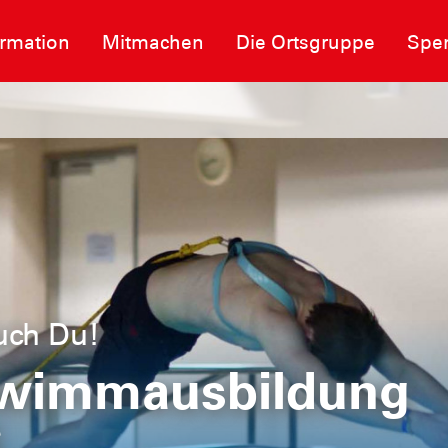
ormation
Mitmachen
Die Ortsgruppe
Spe
uch Du!
hwimmausbildung
G