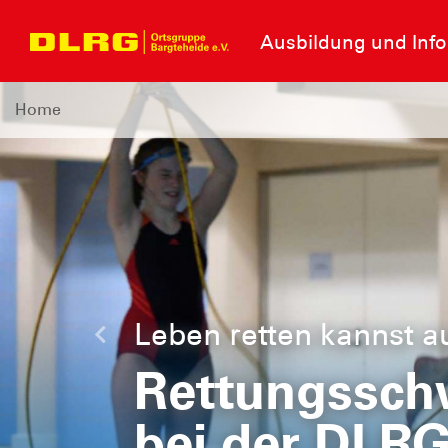
Ausbildung und Inf
Home
Leben retten kannst a
Letzte
Rettungssc
bei der DLR